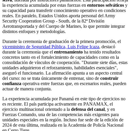
la experiencia acumulada por estas fuerzas en
entornos selváticos
y
su capacidad para transferir conocimiento operativo en condiciones
reales. En paralelo, Estados Unidos aporta personal del Army
Security Cooperation Group - South, de la 82ª División
Aerotransportada y del Cuerpo de Marines, lo que permite integrar
distintos enfoques y metodologías.
Durante la ceremonia de graduación de la primera promoción, el
viceministro de Seguridad Pública, Luis Felipe Icaza
, destacó
durante la ceremonia que el
entrenamiento
ha tenido resultados
concretos tanto en el fortalecimiento de capacidades como en la
consolidación de vínculos de cooperación. "Durante siete días, estas
unidades adquirieron el reforzamiento, habilidades esenciales",
aseguró el funcionario. La afirmación apunta a un aspecto central
del curso: no se trata únicamente de entrenar, sino de
construir
confianza
operativa entre fuerzas que, en escenarios reales, pueden
actuar de manera conjunta.
La experiencia acumulada por Panamá en este tipo de ejercicios no
es reciente. El país participa activamente en PANAMAX, el
ejercicio multinacional orientado a la
defensa del canal
, y en
Fuerzas Comando, una de las competencias más exigentes para
unidades especiales en la región. Incluso fue sede de la edición de
2024 de esta última, realizada en la Academia de Policía Nacional
en Cerro Tigre.