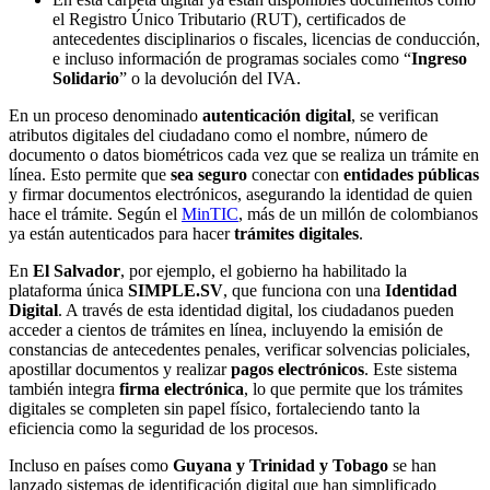
el Registro Único Tributario (RUT), certificados de
antecedentes disciplinarios o fiscales, licencias de conducción,
e incluso información de programas sociales como “
Ingreso
Solidario
” o la devolución del IVA.
En un proceso denominado
autenticación digital
, se verifican
atributos digitales del ciudadano como el nombre, número de
documento o datos biométricos cada vez que se realiza un trámite en
línea. Esto permite que
sea seguro
conectar con
entidades públicas
y firmar documentos electrónicos, asegurando la identidad de quien
hace el trámite. Según el
MinTIC
, más de un millón de colombianos
ya están autenticados para hacer
trámites digitales
.
En
El Salvador
, por ejemplo, el gobierno ha habilitado la
plataforma única
SIMPLE.SV
, que funciona con una
Identidad
Digital
. A través de esta identidad digital, los ciudadanos pueden
acceder a cientos de trámites en línea, incluyendo la emisión de
constancias de antecedentes penales, verificar solvencias policiales,
apostillar documentos y realizar
pagos electrónicos
. Este sistema
también integra
firma electrónica
, lo que permite que los trámites
digitales se completen sin papel físico, fortaleciendo tanto la
eficiencia como la seguridad de los procesos.
Incluso en países como
Guyana y Trinidad y Tobago
se han
lanzado sistemas de identificación digital que han simplificado